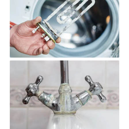
Kalkaanslag aan de
verwarmingselementen in de
huishoudelijke apparaten zorgt voor een
aanzienlijk hoger energieverbruik en een
kortere levensduur van het materiaal.
Niet alleen is kalkaanslag hardnekkig en
moeilijk te verwijderen, ook kan het je
sanitair permanent beschadigen en is
het een onhygiënisch aanzicht.